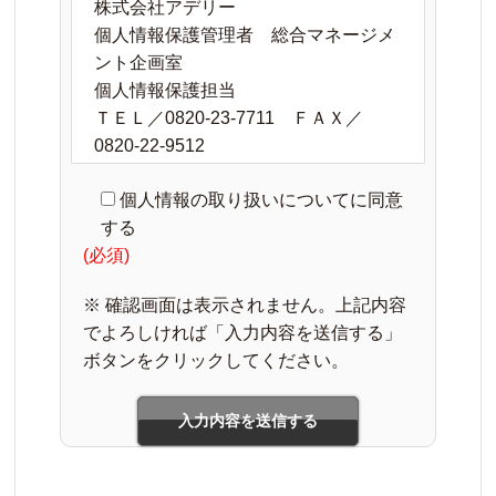
株式会社アデリー
個人情報保護管理者 総合マネージメ
ント企画室
個人情報保護担当
ＴＥＬ／0820-23-7711 ＦＡＸ／
0820-22-9512
２．個人情報の利用目的
個人情報の取り扱いについてに同意
お客様よりお預かりした個人情報は、
する
お問い合わせ内容の回答、サービス向
(必須)
上のための分析に利用いたします。
３．個人情報の委託について
※ 確認画面は表示されません。上記内容
お客様よりお預かりした個人情報は、
でよろしければ「入力内容を送信する」
利用目的の達成に必要な範囲内で、そ
ボタンをクリックしてください。
の取扱いを外部に委託する場合があり
ます。
その場合は、弊社の委託先選定基準に
合った委託先を選定し、契約を締結し
た上で実施いたします。