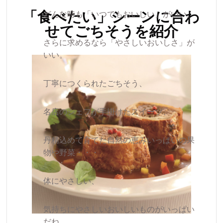
「食べたい」シーンに合わ
どんな時も「いつでもおいしい」がいい。
せてごちそうを紹介
さらに求めるなら「やさしいおいしさ」が
いい。
丁寧につくられたごちそう、
名店のシェフが手掛けたスイーツ、
丹精込めて育てた自然の恵みいっぱいの果
物や野菜・・・
体にやさしい、
気持ちにやさしいおいしいものがいっぱい
だね。